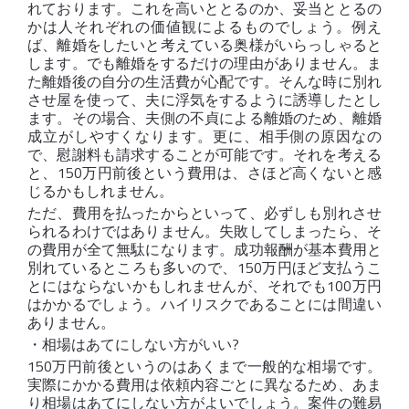
れております。これを高いととるのか、妥当ととるの
かは人それぞれの価値観によるものでしょう。例え
ば、離婚をしたいと考えている奥様がいらっしゃると
します。でも離婚をするだけの理由がありません。ま
た離婚後の自分の生活費が心配です。そんな時に別れ
させ屋を使って、夫に浮気をするように誘導したとし
ます。その場合、夫側の不貞による離婚のため、離婚
成立がしやすくなります。更に、相手側の原因なの
で、慰謝料も請求することが可能です。それを考える
と、150万円前後という費用は、さほど高くないと感
じるかもしれません。
ただ、費用を払ったからといって、必ずしも別れさせ
られるわけではありません。失敗してしまったら、そ
の費用が全て無駄になります。成功報酬が基本費用と
別れているところも多いので、150万円ほど支払うこ
とにはならないかもしれませんが、それでも100万円
はかかるでしょう。ハイリスクであることには間違い
ありません。
・相場はあてにしない方がいい?
150万円前後というのはあくまで一般的な相場です。
実際にかかる費用は依頼内容ごとに異なるため、あま
り相場はあてにしない方がよいでしょう。案件の難易