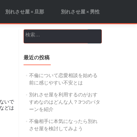
別れさせ屋 × 旦那
別れさせ屋 × 男性
検索:
最近の投稿
不倫について恋愛相談を始める
前に感じやすい不安とは
別れさせ屋を利用するのがおす
ないで
すめなのはどんな人？3つのパタ
などは
ーンを紹介
不倫相手に本気になったら別れ
させ屋を検討してみよう