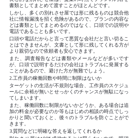
書類としてまとめて渡すことがほとんどです。
しかし、多くの別れさせ屋では形に残るものは競合他
社に情報漏洩を招く危険があるので、プランの内容な
どは書類としてまとめるのではなく、口頭での説明や
電話であることも多いです。
口頭や電話だからと言って悪質な会社だと言い切るこ
とはできませんが、文書として形に残してくれる方が
より親切なので依頼者も安心できます。
また、調査報告などは書類やメールなどが多いです
が、口頭で説明するだけの会社はトラブルに発展する
ことがあるので、避けた方が無難でしょう。
2.工作員の稼働回数や時間に制限はないか
ターゲットの生活が不規則な場合、工作員のスケジュ
ールに余裕が無いとせっかくのチャンスが無駄になっ
てしまいます。
また、稼働回数に制限がないかどうか、ある場合は追
加の料金が必要なのか等もはじめの相談の時点でしっ
かりと聞いておくと、後々のトラブルを防ぐことがで
きます。
3.質問などに明確な答えを返してくれるか