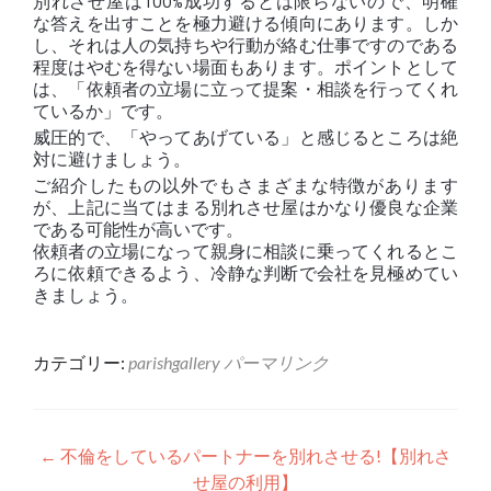
別れさせ屋は100%成功するとは限らないので、明確
な答えを出すことを極力避ける傾向にあります。しか
し、それは人の気持ちや行動が絡む仕事ですのである
程度はやむを得ない場面もあります。ポイントとして
は、「依頼者の立場に立って提案・相談を行ってくれ
ているか」です。
威圧的で、「やってあげている」と感じるところは絶
対に避けましょう。
ご紹介したもの以外でもさまざまな特徴があります
が、上記に当てはまる別れさせ屋はかなり優良な企業
である可能性が高いです。
依頼者の立場になって親身に相談に乗ってくれるとこ
ろに依頼できるよう、冷静な判断で会社を見極めてい
きましょう。
カテゴリー:
parishgallery
パーマリンク
投稿ナビゲーション
←
不倫をしているパートナーを別れさせる!【別れさ
せ屋の利用】