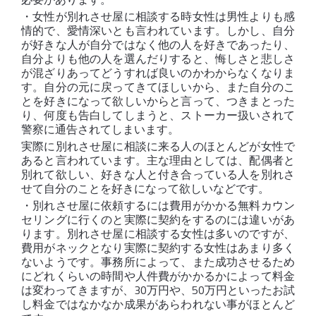
・女性が別れさせ屋に相談する時女性は男性よりも感
情的で、愛情深いとも言われています。しかし、自分
が好きな人が自分ではなく他の人を好きであったり、
自分よりも他の人を選んだりすると、悔しさと悲しさ
が混ざりあってどうすれば良いのかわからなくなりま
す。自分の元に戻ってきてほしいから、また自分のこ
とを好きになって欲しいからと言って、つきまとった
り、何度も告白してしまうと、ストーカー扱いされて
警察に通告されてしまいます。
実際に別れさせ屋に相談に来る人のほとんどが女性で
あると言われています。主な理由としては、配偶者と
別れて欲しい、好きな人と付き合っている人を別れさ
せて自分のことを好きになって欲しいなどです。
・別れさせ屋に依頼するには費用がかかる無料カウン
セリングに行くのと実際に契約をするのには違いがあ
ります。別れさせ屋に相談する女性は多いのですが、
費用がネックとなり実際に契約する女性はあまり多く
ないようです。事務所によって、また成功させるため
にどれくらいの時間や人件費がかかるかによって料金
は変わってきますが、30万円や、50万円といったお試
し料金ではなかなか成果があらわれない事がほとんど