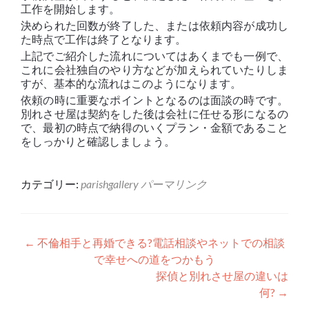
工作を開始します。
決められた回数が終了した、または依頼内容が成功し
た時点で工作は終了となります。
上記でご紹介した流れについてはあくまでも一例で、
これに会社独自のやり方などが加えられていたりしま
すが、基本的な流れはこのようになります。
依頼の時に重要なポイントとなるのは面談の時です。
別れさせ屋は契約をした後は会社に任せる形になるの
で、最初の時点で納得のいくプラン・金額であること
をしっかりと確認しましょう。
カテゴリー:
parishgallery
パーマリンク
投稿ナビゲーション
←
不倫相手と再婚できる?電話相談やネットでの相談
で幸せへの道をつかもう
探偵と別れさせ屋の違いは
何?
→