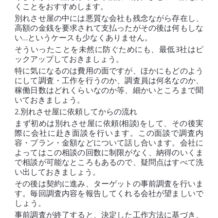
くことをおすすめします。
別れさせ屋の中には悪質な会社も残念ながら存在し、
高額の金銭を要求されて支払ったがその後は何もしな
い…というケースも少なくありません。
そういったことを未然に防ぐためにも、最低3社はピ
ックアップしておきましょう。
特に気になるのは費用の面ですが、ほかにもどのよう
にして調査・工作を行うのか、調査員は何名なのか、
稼働日数はどれくらいなのか等、細かいところまで聞
いておきましょう。
2.別れさせ屋に依頼してからの流れ
まず初めは別れさせ屋に依頼(相談)をして、その後実
際に会社に赴き面談を行います。この面談で調査内
容・プラン・金額などについて話し合います。会社に
よってはこの相談の回数に制限がなく、納得のいくま
で相談が可能なところもあるので、疑問点はすべて洗
い出しておきましょう。
その後は契約に進み、ターゲットの事前調査を行いま
す。毎回調査内容を報告してくれる会社が望ましいで
しょう。
事前調査が終了すると、決定した工作方法に基づき、