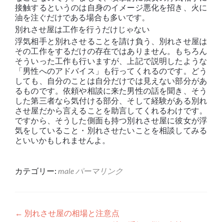
接触するというのは自身のイメージ悪化を招き、火に
油を注ぐだけである場合も多いです。
別れさせ屋は工作を行うだけじゃない
浮気相手と別れさせることを請け負う、別れさせ屋は
その工作をするだけの存在ではありません。もちろん
そういった工作も行いますが、上記で説明したような
「男性へのアドバイス」も行ってくれるのです。どう
しても、自分のことは自分だけでは見えない部分があ
るものです。依頼や相談に来た男性の話を聞き、そう
した第三者なら気付ける部分、そして経験がある別れ
させ屋だから言えることを助言してくれるわけです。
ですから、そうした側面も持つ別れさせ屋に彼女が浮
気をしていること・別れさせたいことを相談してみる
といいかもしれませんよ。
カテゴリー:
male
パーマリンク
投稿ナビゲーション
←
別れさせ屋の相場と注意点