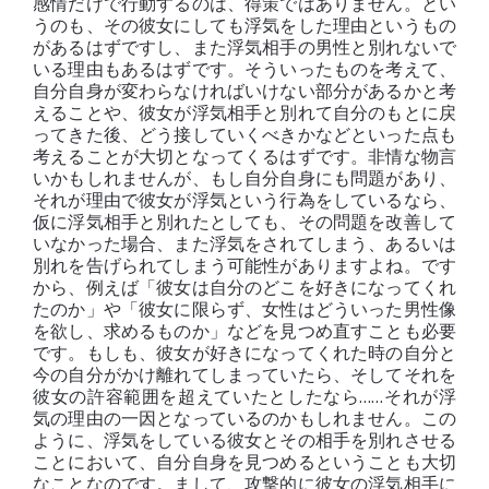
感情だけで行動するのは、得策ではありません。とい
うのも、その彼女にしても浮気をした理由というもの
があるはずですし、また浮気相手の男性と別れないで
いる理由もあるはずです。そういったものを考えて、
自分自身が変わらなければいけない部分があるかと考
えることや、彼女が浮気相手と別れて自分のもとに戻
ってきた後、どう接していくべきかなどといった点も
考えることが大切となってくるはずです。非情な物言
いかもしれませんが、もし自分自身にも問題があり、
それが理由で彼女が浮気という行為をしているなら、
仮に浮気相手と別れたとしても、その問題を改善して
いなかった場合、また浮気をされてしまう、あるいは
別れを告げられてしまう可能性がありますよね。です
から、例えば「彼女は自分のどこを好きになってくれ
たのか」や「彼女に限らず、女性はどういった男性像
を欲し、求めるものか」などを見つめ直すことも必要
です。もしも、彼女が好きになってくれた時の自分と
今の自分がかけ離れてしまっていたら、そしてそれを
彼女の許容範囲を超えていたとしたなら……それが浮
気の理由の一因となっているのかもしれません。この
ように、浮気をしている彼女とその相手を別れさせる
ことにおいて、自分自身を見つめるということも大切
なことなのです。まして、攻撃的に彼女の浮気相手に